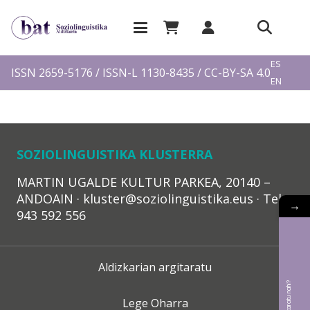
EU
ES
ISSN 2659-5176 / ISSN-L 1130-8435 / CC-BY-SA 4.0
EN
FR
SOZIOLINGUISTIKA KLUSTERRA
MARTIN UGALDE KULTUR PARKEA, 20140 –
ANDOAIN · kluster@soziolinguistika.eus · Tel.:
→
943 592 556
Aldizkarian argitaratu
Lege Oharra