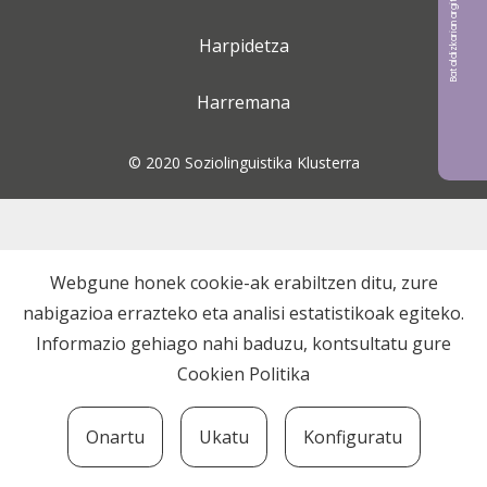
Bat aldizkarian argitaratu nahi?
Harpidetza
Harremana
© 2020 Soziolinguistika Klusterra
Webgune honek cookie-ak erabiltzen ditu, zure
nabigazioa errazteko eta analisi estatistikoak egiteko.
Informazio gehiago nahi baduzu, kontsultatu gure
Cookien Politika
Onartu
Ukatu
Konfiguratu