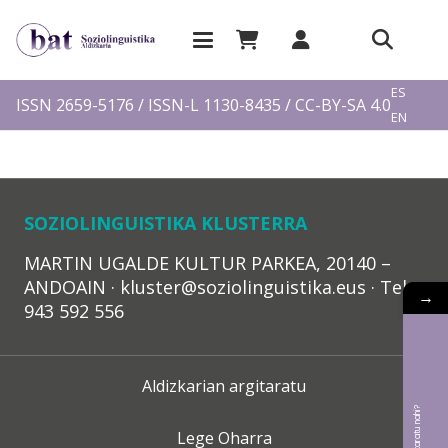
EU
ES
ISSN 2659-5176 / ISSN-L 1130-8435 / CC-BY-SA 4.0
EN
FR
SOZIOLINGUISTIKA KLUSTERRA
MARTIN UGALDE KULTUR PARKEA, 20140 –
ANDOAIN · kluster@soziolinguistika.eus · Tel.:
→
943 592 556
Aldizkarian argitaratu
Lege Oharra