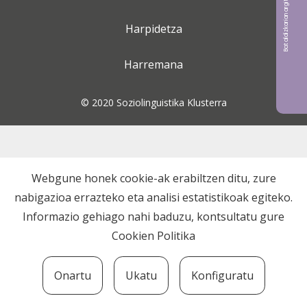
Bat aldizkarian argitaratu nahi?
Harpidetza
Harremana
© 2020 Soziolinguistika Klusterra
Webgune honek cookie-ak erabiltzen ditu, zure
nabigazioa errazteko eta analisi estatistikoak egiteko.
Informazio gehiago nahi baduzu, kontsultatu gure
Cookien Politika
Onartu
Ukatu
Konfiguratu