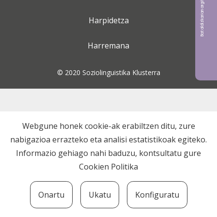
Bat aldizkarian argitaratu nahi?
Harpidetza
Harremana
© 2020 Soziolinguistika Klusterra
Webgune honek cookie-ak erabiltzen ditu, zure
nabigazioa errazteko eta analisi estatistikoak egiteko.
Informazio gehiago nahi baduzu, kontsultatu gure
Cookien Politika
Onartu
Ukatu
Konfiguratu