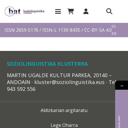
EU
ES
ISSN 2659-5176 / ISSN-L 1130-8435 / CC-BY-SA 4.0
EN
FR
SOZIOLINGUISTIKA KLUSTERRA
MARTIN UGALDE KULTUR PARKEA, 20140 –
ANDOAIN · kluster@soziolinguistika.eus · Tel.:
→
943 592 556
Aldizkarian argitaratu
Lege Oharra