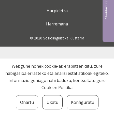
Bat aldizkarian argitaratu nahi?
Harpidetza
Harremana
© 2020 Soziolinguistika Klusterra
Webgune honek cookie-ak erabiltzen ditu, zure
nabigazioa errazteko eta analisi estatistikoak egiteko.
Informazio gehiago nahi baduzu, kontsultatu gure
Cookien Politika
Onartu
Ukatu
Konfiguratu