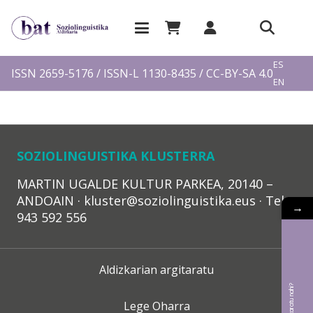
EU
ES
ISSN 2659-5176 / ISSN-L 1130-8435 / CC-BY-SA 4.0
EN
FR
SOZIOLINGUISTIKA KLUSTERRA
MARTIN UGALDE KULTUR PARKEA, 20140 –
ANDOAIN · kluster@soziolinguistika.eus · Tel.:
→
943 592 556
Aldizkarian argitaratu
Lege Oharra