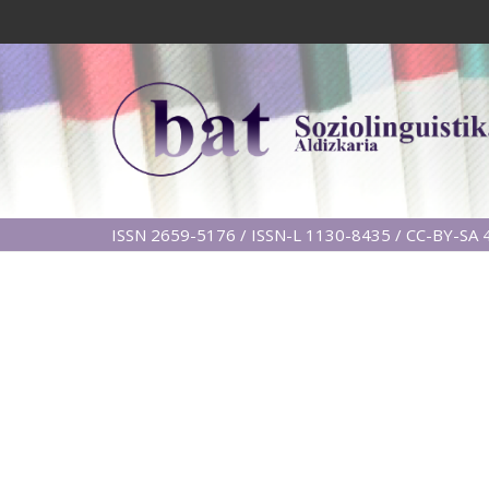
ISSN 2659-5176 / ISSN-L 1130-8435 / CC-BY-SA 4