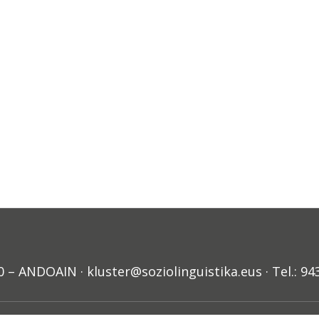
ANDOAIN · kluster@soziolinguistika.eus · Tel.: 94