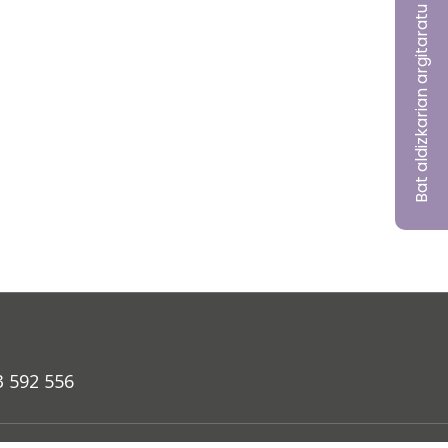
Bat aldizkarian argitaratu nahi?
3 592 556