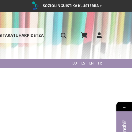
SOZIOLINGUISTIKA KLUSTERRA >
GITARATU
HARPIDETZA
EU
ES
EN
FR
→