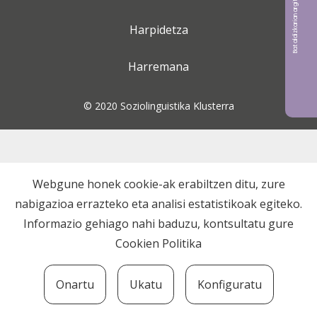
Bat aldizkarian argitaratu nahi?
Harpidetza
Harremana
© 2020 Soziolinguistika Klusterra
Webgune honek cookie-ak erabiltzen ditu, zure
nabigazioa errazteko eta analisi estatistikoak egiteko.
Informazio gehiago nahi baduzu, kontsultatu gure
Cookien Politika
Onartu
Ukatu
Konfiguratu