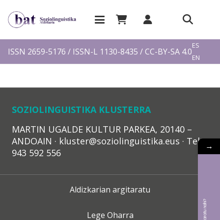
EU
ES
ISSN 2659-5176 / ISSN-L 1130-8435 / CC-BY-SA 4.0
EN
FR
SOZIOLINGUISTIKA KLUSTERRA
MARTIN UGALDE KULTUR PARKEA, 20140 –
ANDOAIN · kluster@soziolinguistika.eus · Tel.:
→
943 592 556
Aldizkarian argitaratu
Lege Oharra