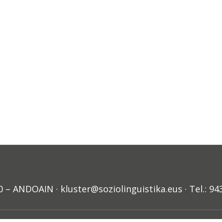
ANDOAIN · kluster@soziolinguistika.eus · Tel.: 94