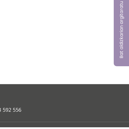
Bat aldizkarian argitaratu nahi?
3 592 556