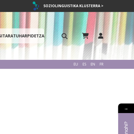
SOZIOLINGUISTIKA KLUSTERRA >
GITARATU
HARPIDETZA
EU
ES
EN
FR
→