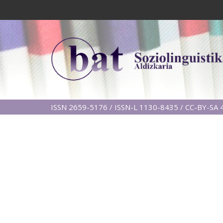
ISSN 2659-5176 / ISSN-L 1130-8435 / CC-BY-SA 4