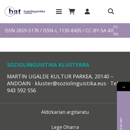
EU
ES
ISSN 2659-5176 / ISSN-L 1130-8435 / CC-BY-SA 4.0
EN
FR
SOZIOLINGUISTIKA KLUSTERRA
MARTIN UGALDE KULTUR PARKEA, 20140 –
ANDOAIN · kluster@soziolinguistika.eus · Tel.:
→
943 592 556
Aldizkarian argitaratu
Lege Oharra