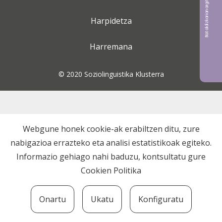
Bat aldizkarian argitaratu nahi?
Harpidetza
Harremana
© 2020 Soziolinguistika Klusterra
Webgune honek cookie-ak erabiltzen ditu, zure
nabigazioa errazteko eta analisi estatistikoak egiteko.
Informazio gehiago nahi baduzu, kontsultatu gure
Cookien Politika
Onartu
Ukatu
Konfiguratu