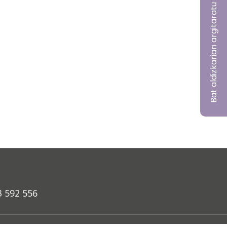
Bat aldizkarian argitaratu nahi?
3 592 556