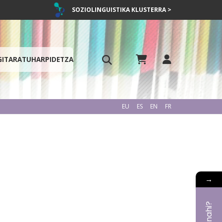
SOZIOLINGUISTIKA KLUSTERRA >
GITARATU
HARPIDETZA
EU
ES
EN
FR
→