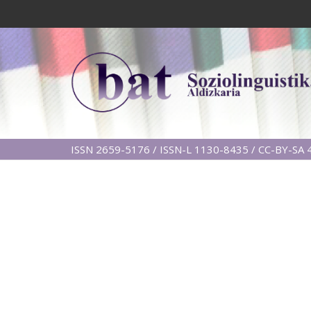
ISSN 2659-5176 / ISSN-L 1130-8435 / CC-BY-SA 4