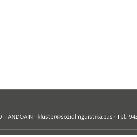
ANDOAIN · kluster@soziolinguistika.eus · Tel.: 94