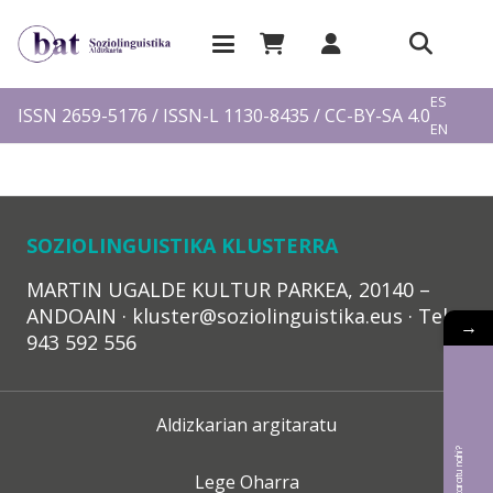
EU
ES
ISSN 2659-5176 / ISSN-L 1130-8435 / CC-BY-SA 4.0
EN
FR
SOZIOLINGUISTIKA KLUSTERRA
MARTIN UGALDE KULTUR PARKEA, 20140 –
ANDOAIN · kluster@soziolinguistika.eus · Tel.:
→
943 592 556
Aldizkarian argitaratu
Lege Oharra