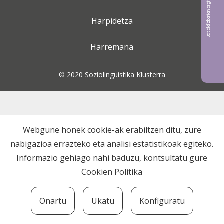
Bat aldizkarian argitaratu nahi?
Harpidetza
Harremana
© 2020 Soziolinguistika Klusterra
Webgune honek cookie-ak erabiltzen ditu, zure
nabigazioa errazteko eta analisi estatistikoak egiteko.
Informazio gehiago nahi baduzu, kontsultatu gure
Cookien Politika
Onartu
Ukatu
Konfiguratu