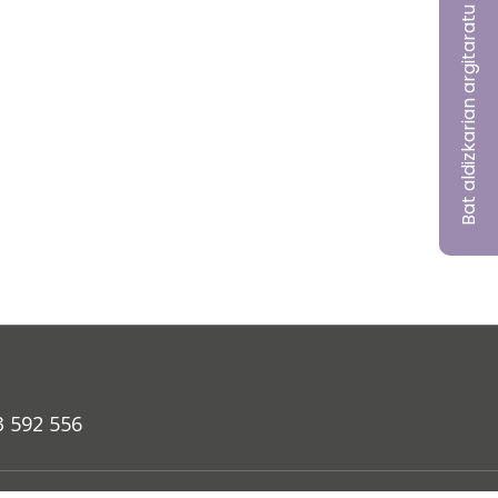
Bat aldizkarian argitaratu nahi?
3 592 556