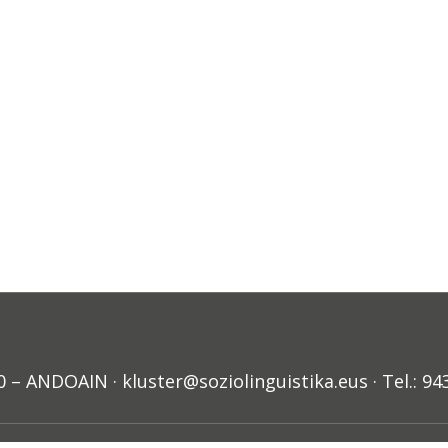
ANDOAIN · kluster@soziolinguistika.eus · Tel.: 94