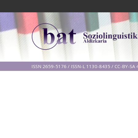
ISSN 2659-5176 / ISSN-L 1130-8435 / CC-BY-SA 4