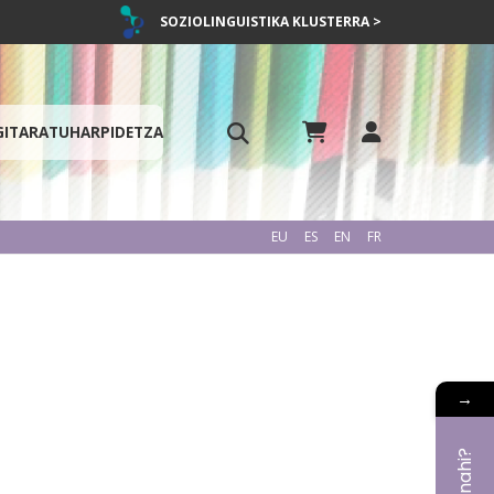
SOZIOLINGUISTIKA KLUSTERRA >
GITARATU
HARPIDETZA
EU
ES
EN
FR
→