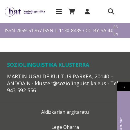
EU
ES
ISSN 2659-5176 / ISSN-L 1130-8435 / CC-BY-SA 4.0
EN
FR
SOZIOLINGUISTIKA KLUSTERRA
MARTIN UGALDE KULTUR PARKEA, 20140 –
ANDOAIN · kluster@soziolinguistika.eus · Tel.:
→
943 592 556
Aldizkarian argitaratu
Lege Oharra