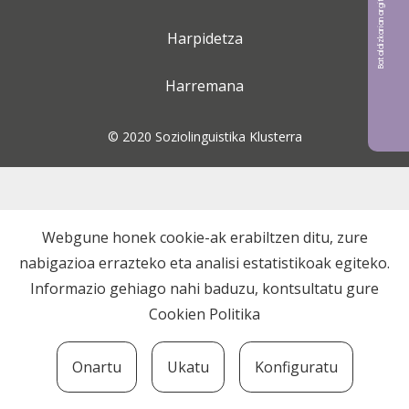
Bat aldizkarian argitaratu nahi?
Harpidetza
Harremana
© 2020 Soziolinguistika Klusterra
Webgune honek cookie-ak erabiltzen ditu, zure
nabigazioa errazteko eta analisi estatistikoak egiteko.
Informazio gehiago nahi baduzu, kontsultatu gure
Cookien Politika
Onartu
Ukatu
Konfiguratu