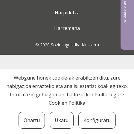
Bat aldizkarian argitaratu nahi?
Harpidetza
Harremana
© 2020 Soziolinguistika Klusterra
Webgune honek cookie-ak erabiltzen ditu, zure
nabigazioa errazteko eta analisi estatistikoak egiteko.
Informazio gehiago nahi baduzu, kontsultatu gure
Cookien Politika
Onartu
Ukatu
Konfiguratu