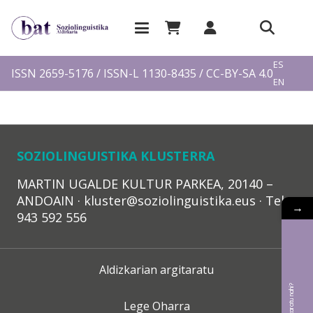
EU
ES
ISSN 2659-5176 / ISSN-L 1130-8435 / CC-BY-SA 4.0
EN
FR
SOZIOLINGUISTIKA KLUSTERRA
MARTIN UGALDE KULTUR PARKEA, 20140 –
ANDOAIN · kluster@soziolinguistika.eus · Tel.:
→
943 592 556
Aldizkarian argitaratu
Lege Oharra