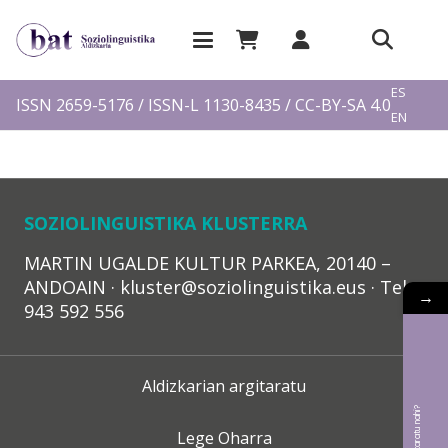
EU
ES
ISSN 2659-5176 / ISSN-L 1130-8435 / CC-BY-SA 4.0
EN
FR
SOZIOLINGUISTIKA KLUSTERRA
MARTIN UGALDE KULTUR PARKEA, 20140 –
ANDOAIN · kluster@soziolinguistika.eus · Tel.:
→
943 592 556
Aldizkarian argitaratu
Lege Oharra