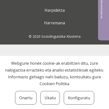
Bat aldizkarian argitaratu nahi?
Harpidetza
Harremana
© 2020 Soziolinguistika Klusterra
Webgune honek cookie-ak erabiltzen ditu, zure
nabigazioa errazteko eta analisi estatistikoak egiteko.
Informazio gehiago nahi baduzu, kontsultatu gure
Cookien Politika
Onartu
Ukatu
Konfiguratu