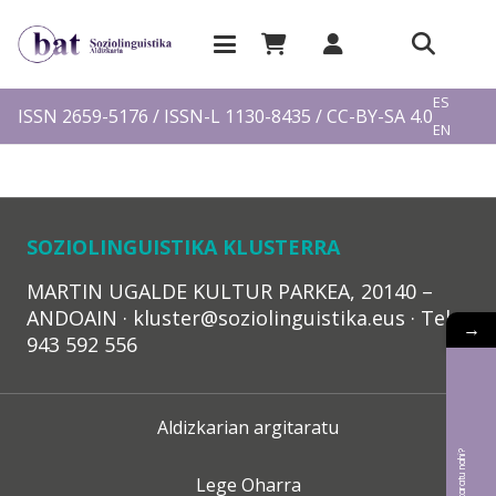
EU
ES
ISSN 2659-5176 / ISSN-L 1130-8435 / CC-BY-SA 4.0
EN
FR
SOZIOLINGUISTIKA KLUSTERRA
MARTIN UGALDE KULTUR PARKEA, 20140 –
ANDOAIN · kluster@soziolinguistika.eus · Tel.:
→
943 592 556
Aldizkarian argitaratu
Lege Oharra