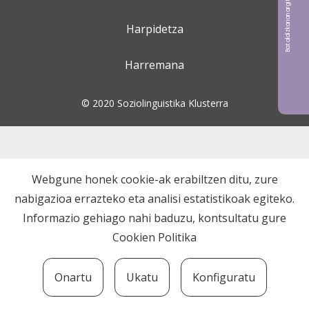
Bat aldizkarian argitaratu nahi?
Harpidetza
Harremana
© 2020 Soziolinguistika Klusterra
Webgune honek cookie-ak erabiltzen ditu, zure
nabigazioa errazteko eta analisi estatistikoak egiteko.
Informazio gehiago nahi baduzu, kontsultatu gure
Cookien Politika
Onartu
Ukatu
Konfiguratu