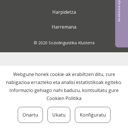
Bat aldizkarian argitaratu nahi?
Harpidetza
Harremana
© 2020 Soziolinguistika Klusterra
Webgune honek cookie-ak erabiltzen ditu, zure
nabigazioa errazteko eta analisi estatistikoak egiteko.
Informazio gehiago nahi baduzu, kontsultatu gure
Cookien Politika
Onartu
Ukatu
Konfiguratu