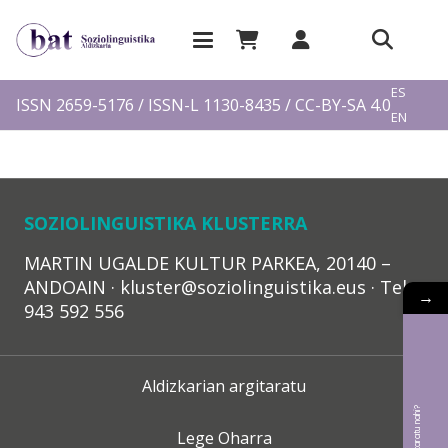
EU
ES
ISSN 2659-5176 / ISSN-L 1130-8435 / CC-BY-SA 4.0
EN
FR
SOZIOLINGUISTIKA KLUSTERRA
MARTIN UGALDE KULTUR PARKEA, 20140 –
ANDOAIN · kluster@soziolinguistika.eus · Tel.:
→
943 592 556
Aldizkarian argitaratu
Lege Oharra