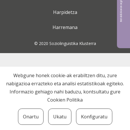
Bat aldizkarian argitaratu nahi?
Harpidetza
Harremana
© 2020 Soziolinguistika Klusterra
Webgune honek cookie-ak erabiltzen ditu, zure
nabigazioa errazteko eta analisi estatistikoak egiteko.
Informazio gehiago nahi baduzu, kontsultatu gure
Cookien Politika
Onartu
Ukatu
Konfiguratu