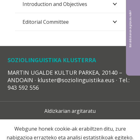
Introduction and Objectives
Bat aldizkarian argitaratu nahi?
Editorial Committee
SOZIOLINGUISTIKA KLUSTERRA
MARTIN UGALDE KULTUR PARKEA, 20140 –
ANDOAIN · kluster@soziolinguistika.eus · Tel.:
943 592 556
Aldizkarian argitaratu
Lege Oharra
Webgune honek cookie-ak erabiltzen ditu, zure
nabigazioa errazteko eta analisi estatistikoak egiteko.